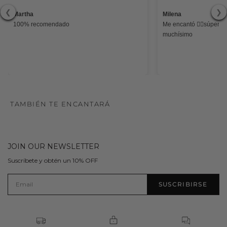
❮
❯
Martha
Milena
100% recomendado
Me encantó 👌🏻súper li
muchísimo
TAMBIÉN TE ENCANTARÁ
JOIN OUR NEWSLETTER
Suscríbete y obtén un 10% OFF
SUSCRIBIRSE