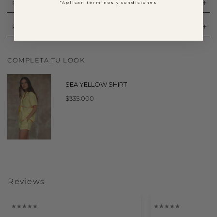
Envíos y entregas
*Aplican términos y condiciones
Políticas de devolución
COMPLETA TU LOOK
SEA YELLOW SHIRT
$335.000
Reviews